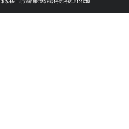
联系地址：北京市朝阳区望京东路4号院1号楼1层106室58